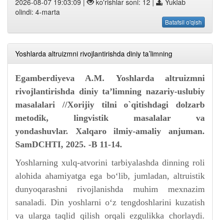
2026-08-07 19:03:09 |
ko'rishlar soni: 12 |
Yuklab
olindi: 4-marta
Batafsil o'qish
Yoshlarda altruizmni rivojlantirishda diniy ta’limning
Egamberdiyeva A.M. Yoshlarda altruizmni
rivojlantirishda diniy ta’limning nazariy-uslubiy
masalalari //Xorijiy tilni o`qitishdagi dolzarb
metodik, lingvistik masalalar va
yondashuvlar. Xalqaro ilmiy-amaliy anjuman.
SamDCHTI, 2025. -B 11-14.
Yoshlarning xulq-atvorini tarbiyalashda dinning roli
alohida ahamiyatga ega bo‘lib, jumladan, altruistik
dunyoqarashni rivojlanishda muhim mexnazim
sanaladi. Din yoshlarni o‘z tengdoshlarini kuzatish
va ularga taqlid qilish orqali ezgulikka chorlaydi.