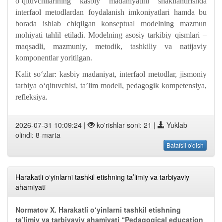
o‘qituvchilarining kasbiy madaniyatini shakllantirishda
interfaol metodlardan foydalanish imkoniyatlari hamda bu
borada ishlab chiqilgan konseptual modelning mazmun
mohiyati tahlil etiladi. Modelning asosiy tarkibiy qismlari –
maqsadli, mazmuniy, metodik, tashkiliy va natijaviy
komponentlar yoritilgan.
Kalit so‘zlar: kasbiy madaniyat, interfaol metodlar, jismoniy
tarbiya o‘qituvchisi, ta’lim modeli, pedagogik kompetensiya,
refleksiya.
2026-07-31 10:09:24 |
ko'rishlar soni: 21 |
Yuklab
olindi: 8-marta
Batafsil o'qish
Harakatli o‘yinlarni tashkil etishning ta’limiy va tarbiyaviy
ahamiyati
Normatov X. Harakatli o‘yinlarni tashkil etishning
ta’limiy va tarbiyaviy ahamiyati “Pedagogical education