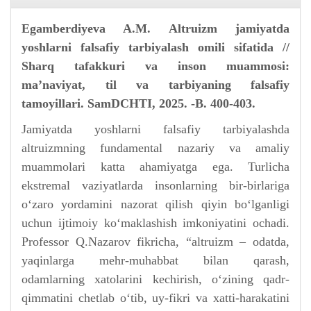
Egamberdiyeva A.M. Altruizm jamiyatda
yoshlarni falsafiy tarbiyalash omili sifatida //
Sharq tafakkuri va inson muammosi:
ma’naviyat, til va tarbiyaning falsafiy
tamoyillari. SamDCHTI, 2025. -B. 400-403.
Jamiyatda yoshlarni falsafiy tarbiyalashda
altruizmning fundamental nazariy va amaliy
muammolari katta ahamiyatga ega. Turlicha
ekstremal vaziyatlarda insonlarning bir-birlariga
o‘zaro yordamini nazorat qilish qiyin bo‘lganligi
uchun ijtimoiy ko‘maklashish imkoniyatini ochadi.
Professor Q.Nazarov fikricha, “altruizm – odatda,
yaqinlarga mehr-muhabbat bilan qarash,
odamlarning xatolarini kechirish, o‘zining qadr-
qimmatini chetlab o‘tib, uy-fikri va xatti-harakatini