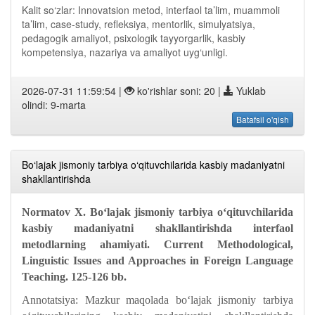
Kalit so‘zlar: Innovatsion metod, interfaol ta’lim, muammoli
ta’lim, case-study, refleksiya, mentorlik, simulyatsiya,
pedagogik amaliyot, psixologik tayyorgarlik, kasbiy
kompetensiya, nazariya va amaliyot uyg‘unligi.
2026-07-31 11:59:54 |
ko'rishlar soni: 20 |
Yuklab
olindi: 9-marta
Batafsil o'qish
Bo‘lajak jismoniy tarbiya o‘qituvchilarida kasbiy madaniyatni
shakllantirishda
Normatov X. Bo‘lajak jismoniy tarbiya o‘qituvchilarida
kasbiy madaniyatni shakllantirishda interfaol
metodlarning ahamiyati. Current Methodological,
Linguistic Issues and Approaches in Foreign Language
Teaching. 125-126 bb.
Annotatsiya: Mazkur maqolada bo‘lajak jismoniy tarbiya