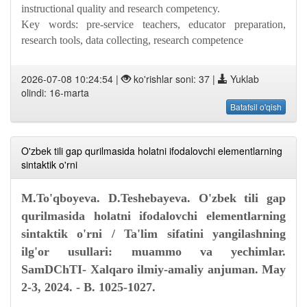
instructional quality and research competency.
Key words: pre-service teachers, educator preparation,
research tools, data collecting, research competence
2026-07-08 10:24:54 |
ko'rishlar soni: 37 |
Yuklab
olindi: 16-marta
Batafsil o'qish
O'zbek tili gap qurilmasida holatni ifodalovchi elementlarning
sintaktik o'rni
M.To'qboyeva. D.Teshebayeva. O'zbek tili gap
qurilmasida holatni ifodalovchi elementlarning
sintaktik o'rni / Ta'lim sifatini yangilashning
ilg'or usullari: muammo va yechimlar.
SamDChTI- Xalqaro ilmiy-amaliy anjuman. May
2-3, 2024. - B. 1025-1027.