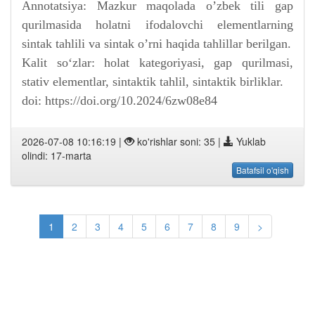
Annotatsiya: Mazkur maqolada o’zbek tili gap
qurilmasida holatni ifodalovchi elementlarning
sintak tahlili va sintak o’rni haqida tahlillar berilgan.
Kalit so‘zlar: holat kategoriyasi, gap qurilmasi,
stativ elementlar, sintaktik tahlil, sintaktik birliklar.
doi: https://doi.org/10.2024/6zw08e84
2026-07-08 10:16:19 |
ko'rishlar soni: 35 |
Yuklab
olindi: 17-marta
Batafsil o'qish
1
2
3
4
5
6
7
8
9
>