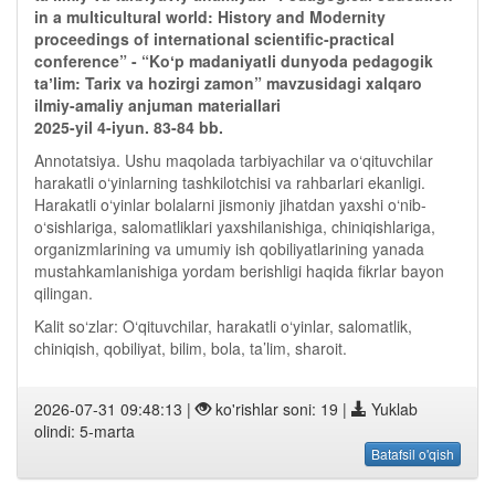
in a multicultural world: History and Modernity
proceedings of international scientific-practical
conference” - “Koʻp madaniyatli dunyoda pedagogik
taʼlim: Tarix va hozirgi zamon” mavzusidagi xalqaro
ilmiy-amaliy anjuman materiallari
2025-yil 4-iyun. 83-84 bb.
Annotatsiya. Ushu maqolada tarbiyachilar va o‘qituvchilar
harakatli o‘yinlarning tashkilotchisi va rahbarlari ekanligi.
Harakatli o‘yinlar bolalarni jismoniy jihatdan yaxshi o‘nib-
o‘sishlariga, salomatliklari yaxshilanishiga, chiniqishlariga,
organizmlarining va umumiy ish qobiliyatlarining yanada
mustahkamlanishiga yordam berishligi haqida fikrlar bayon
qilingan.
Kalit so‘zlar: O‘qituvchilar, harakatli o‘yinlar, salomatlik,
chiniqish, qobiliyat, bilim, bola, ta’lim, sharoit.
2026-07-31 09:48:13 |
ko'rishlar soni: 19 |
Yuklab
olindi: 5-marta
Batafsil o'qish