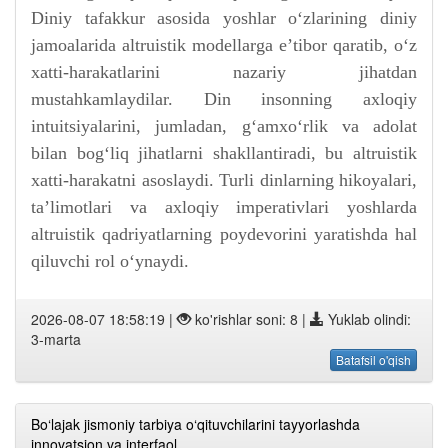
Diniy tafakkur asosida yoshlar o‘zlarining diniy
jamoalarida altruistik modellarga e’tibor qaratib, o‘z
xatti-harakatlarini nazariy jihatdan
mustahkamlaydilar. Din insonning axloqiy
intuitsiyalarini, jumladan, g‘amxo‘rlik va adolat
bilan bog‘liq jihatlarni shakllantiradi, bu altruistik
xatti-harakatni asoslaydi. Turli dinlarning hikoyalari,
ta’limotlari va axloqiy imperativlari yoshlarda
altruistik qadriyatlarning poydevorini yaratishda hal
qiluvchi rol o‘ynaydi.
2026-08-07 18:58:19 |
ko'rishlar soni: 8 |
Yuklab olindi:
3-marta
Batafsil o'qish
Bo‘lajak jismoniy tarbiya o‘qituvchilarini tayyorlashda
innovatsion va interfaol