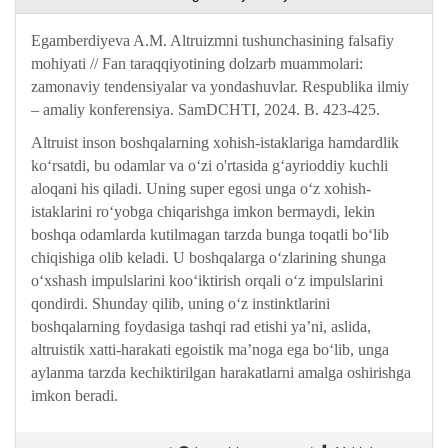
Egamberdiyeva A.M. Altruizmni tushunchasining falsafiy
mohiyati // Fan taraqqiyotining dolzarb muammolari:
zamonaviy tendensiyalar va yondashuvlar. Respublika ilmiy
– amaliy konferensiya. SamDCHTI, 2024. B. 423-425.
Altruist inson boshqalarning xohish-istaklariga hamdardlik
ko‘rsatdi, bu odamlar va o‘zi o'rtasida g‘ayrioddiy kuchli
aloqani his qiladi. Uning super egosi unga o‘z xohish-
istaklarini ro‘yobga chiqarishga imkon bermaydi, lekin
boshqa odamlarda kutilmagan tarzda bunga toqatli bo‘lib
chiqishiga olib keladi. U boshqalarga o‘zlarining shunga
o‘xshash impulslarini koo‘iktirish orqali o‘z impulslarini
qondirdi. Shunday qilib, uning o‘z instinktlarini
boshqalarning foydasiga tashqi rad etishi ya’ni, aslida,
altruistik xatti-harakati egoistik ma’noga ega bo‘lib, unga
aylanma tarzda kechiktirilgan harakatlarni amalga oshirishga
imkon beradi.