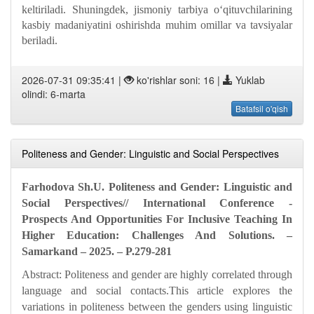
keltiriladi. Shuningdek, jismoniy tarbiya oʻqituvchilarining
kasbiy madaniyatini oshirishda muhim omillar va tavsiyalar
beriladi.
2026-07-31 09:35:41 |
ko'rishlar soni: 16 |
Yuklab
olindi: 6-marta
Batafsil o'qish
Politeness and Gender: Linguistic and Social Perspectives
Farhodova Sh.U. Politeness and Gender: Linguistic and
Social Perspectives// International Conference -
Prospects And Opportunities For Inclusive Teaching In
Higher Education: Challenges And Solutions. –
Samarkand – 2025. – P.279-281
Abstract: Politeness and gender are highly correlated through
language and social contacts.This article explores the
variations in politeness between the genders using linguistic