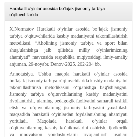
Harakatli oʻyinlar asosida boʻlajak jismoniy tarbiya
oʻqituvchilarida
X.Normatov Harakatli oʻyinlar asosida boʻlajak jismoniy
tarbiya oʻqituvchilarida kasbiy madaniyatni takomillashtirish
metodikasi. “Aholining jismoniy tarbiya va sport bilan
shug'ulanishga jalb qilishda milliy o'yinlarimizning
ahamiyati” mavzusida respublika miqiyosidagi ilmiy-amaliy
anjuman, 29-noyabr. Denov-2025, 202-204 bb.
Annotatsiya. Ushbu maqola harakatli oʻyinlar asosida
boʻlajak jismoniy tarbiya oʻqituvchilarida kasbiy madaniyatni
takomillashtirish metodikasini oʻrganishga bag'ishlangan.
Jismoniy tarbiya oʻqituvchilarining kasbiy madaniyatini
rivojlantirish, ularning pedagogik faoliyatini samarali tashkil
etish va oʻquvchilarning jismoniy tarbiyasini yaxshilash
maqsadida harakatli oʻyinlardan foydalanishning ahamiyati
yoritiladi. Maqolada harakatli oʻyinlar orqali
oʻqituvchilarning kasbiy koʻnikmalarini oshirish, ijodkorlik
va innovatsion yondashuvlarni rivojlantirish usullari