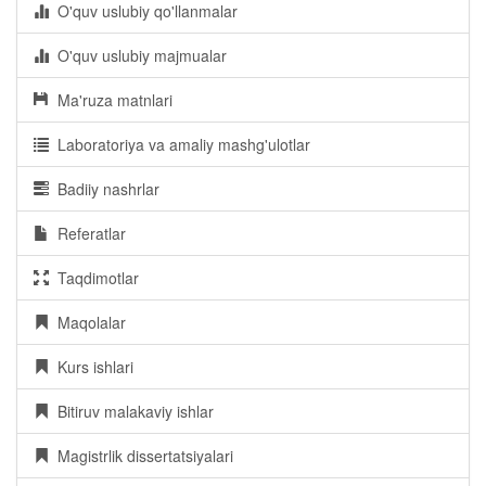
O'quv uslubiy qo'llanmalar
O'quv uslubiy majmualar
Ma'ruza matnlari
Laboratoriya va amaliy mashg'ulotlar
Badiiy nashrlar
Referatlar
Taqdimotlar
Maqolalar
Kurs ishlari
Bitiruv malakaviy ishlar
Magistrlik dissertatsiyalari