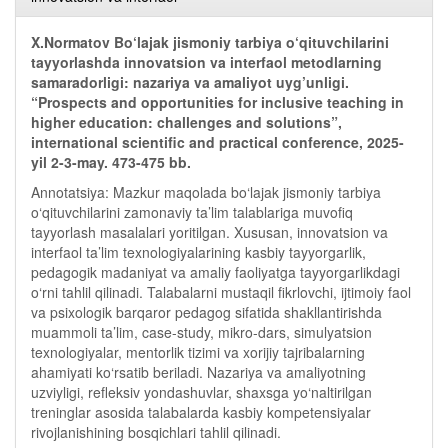
X.Normatov Bo‘lajak jismoniy tarbiya o‘qituvchilarini
tayyorlashda innovatsion va interfaol metodlarning
samaradorligi: nazariya va amaliyot uyg’unligi.
“Prospects and opportunities for inclusive teaching in
higher education: challenges and solutions”,
international scientific and practical conference, 2025-
yil 2-3-may. 473-475 bb.
Annotatsiya: Mazkur maqolada bo‘lajak jismoniy tarbiya
o‘qituvchilarini zamonaviy ta’lim talablariga muvofiq
tayyorlash masalalari yoritilgan. Xususan, innovatsion va
interfaol ta’lim texnologiyalarining kasbiy tayyorgarlik,
pedagogik madaniyat va amaliy faoliyatga tayyorgarlikdagi
o‘rni tahlil qilinadi. Talabalarni mustaqil fikrlovchi, ijtimoiy faol
va psixologik barqaror pedagog sifatida shakllantirishda
muammoli ta’lim, case-study, mikro-dars, simulyatsion
texnologiyalar, mentorlik tizimi va xorijiy tajribalarning
ahamiyati ko‘rsatib beriladi. Nazariya va amaliyotning
uzviyligi, refleksiv yondashuvlar, shaxsga yo‘naltirilgan
treninglar asosida talabalarda kasbiy kompetensiyalar
rivojlanishining bosqichlari tahlil qilinadi.