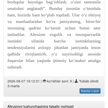
boshqalar hayotiga bag‘ishlash, o‘zini tamomila
unutishni anglatadi”. Bunday insonlar o‘tmishda
ham, hozirda ham ko‘plab topiladi. Ular o‘z ehtiyoj
va manfaatlaridan ko‘ra jamiyatning, biror-bir
insonning qadrini ko‘tarish uchun butun umr
intiladilar. Altruizm ezgulik va insonparvarlik
instinkti sifatida barcha instinktlarning
tendensiyalarini axloqiy jihatdan jamiyatda inson
qalbida rivojlantirib, o‘z xayrixohligi asosida
fuqarolar bilan yaqinda ijtimoiy ko‘makni amalga
oshiradi.
2026-08-07 19:12:31 |
ko'rishlar soni: 9 |
Yuklab olindi:
3-marta
Batafsil o'qish
Altruizmni tushunchasining falsafiy mohiyati