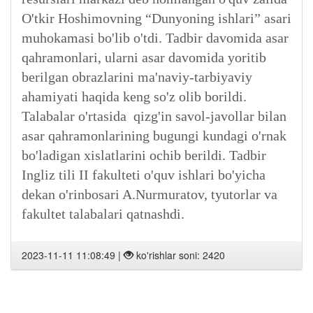
O'tkir Hoshimovning “Dunyoning ishlari” asari
muhokamasi bo'lib o'tdi. Tadbir davomida asar
qahramonlari, ularni asar davomida yoritib
berilgan obrazlarini ma'naviy-tarbiyaviy
ahamiyati haqida keng so'z olib borildi.
Talabalar o'rtasida qizg'in savol-javollar bilan
asar qahramonlarining bugungi kundagi o'rnak
bo'ladigan xislatlarini ochib berildi. Tadbir
Ingliz tili II fakulteti o'quv ishlari bo'yicha
dekan o'rinbosari A.Nurmuratov, tyutorlar va
fakultet talabalari qatnashdi.
2023-11-11 11:08:49 |
ko'rishlar soni: 2420