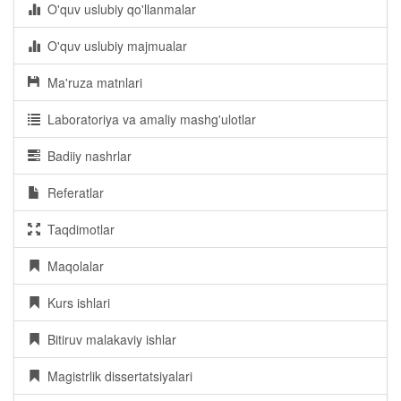
O'quv uslubiy qo'llanmalar
O'quv uslubiy majmualar
Ma'ruza matnlari
Laboratoriya va amaliy mashg'ulotlar
Badiiy nashrlar
Referatlar
Taqdimotlar
Maqolalar
Kurs ishlari
Bitiruv malakaviy ishlar
Magistrlik dissertatsiyalari