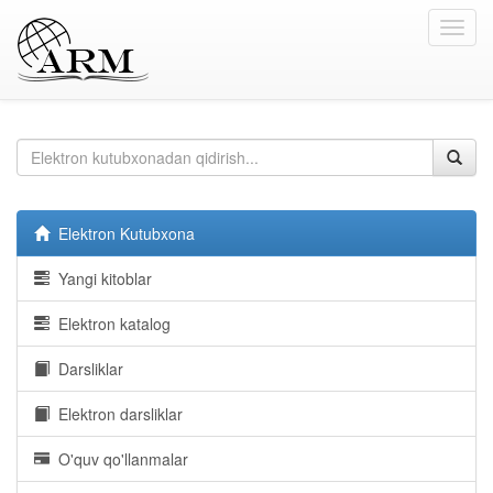
Toggl
navig
Elektron Kutubxona
Yangi kitoblar
Elektron katalog
Darsliklar
Elektron darsliklar
O'quv qo'llanmalar